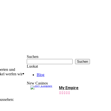
Suchen
Suchen
Luokat
perten und
ikel werfen wir
Blog
New Casinos
My Empire
aussehen: