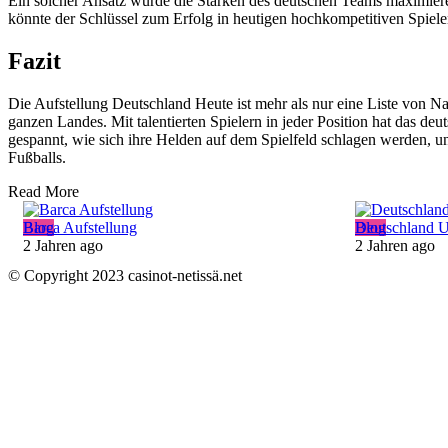
Ein solcher Ansatz würde die Stärken des deutschen Teams maximier
könnte der Schlüssel zum Erfolg in heutigen hochkompetitiven Spiele
Fazit
Die Aufstellung Deutschland Heute ist mehr als nur eine Liste von Na
ganzen Landes. Mit talentierten Spielern in jeder Position hat das de
gespannt, wie sich ihre Helden auf dem Spielfeld schlagen werden, u
Fußballs.
Read More
Blog
Barca Aufstellung
Blog
Deutschland U
2 Jahren ago
2 Jahren ago
© Copyright 2023 casinot-netissä.net