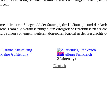
en und gleichzeitig Schwächen minimieren. Die Fähigkeit, das System 
n sein.
men; sie ist ein Spiegelbild der Strategie, der Hoffnungen und der Amb
utsche Team alle Voraussetzungen, um erfolgreiche Ergebnisse zu erziel
nd träumen von einem weiteren glorreichen Kapitel in der Geschichte d
kraine Aufstellung
Blog
Aufstellung Frankreich
2 Jahren ago
Deutsch