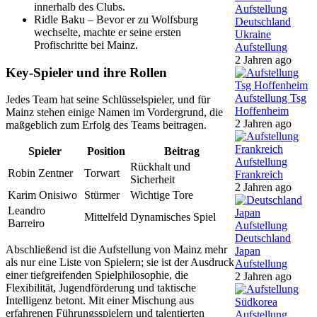
innerhalb des Clubs.
Ridle Baku – Bevor er zu Wolfsburg
Deutschland
wechselte, machte er seine ersten
Ukraine
Profischritte bei Mainz.
Aufstellung
2 Jahren ago
Key-Spieler und ihre Rollen
Aufstellung Tsg
Jedes Team hat seine Schlüsselspieler, und für
Hoffenheim
Mainz stehen einige Namen im Vordergrund, die
2 Jahren ago
maßgeblich zum Erfolg des Teams beitragen.
Spieler
Position
Beitrag
Aufstellung
Rückhalt und
Robin Zentner
Torwart
Frankreich
Sicherheit
2 Jahren ago
Karim Onisiwo
Stürmer
Wichtige Tore
Leandro
Mittelfeld
Dynamisches Spiel
Barreiro
Deutschland
Abschließend ist die Aufstellung von Mainz mehr
Japan
als nur eine Liste von Spielern; sie ist der Ausdruck
Aufstellung
einer tiefgreifenden Spielphilosophie, die
2 Jahren ago
Flexibilität, Jugendförderung und taktische
Intelligenz betont. Mit einer Mischung aus
erfahrenen Führungsspielern und talentierten
Aufstellung