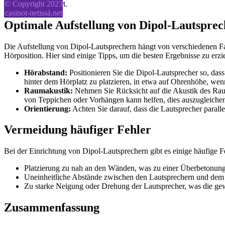
Klangerlebnis führt.
© Copyright 2023
casinot-netissä.net
Optimale Aufstellung von Dipol-Lautspre
Die Aufstellung von Dipol-Lautsprechern hängt von verschiedenen Fa
Hörposition. Hier sind einige Tipps, um die besten Ergebnisse zu erzi
Hörabstand:
Positionieren Sie die Dipol-Lautsprecher so, dass
hinter dem Hörplatz zu platzieren, in etwa auf Ohrenhöhe, wenn
Raumakustik:
Nehmen Sie Rücksicht auf die Akustik des Rau
von Teppichen oder Vorhängen kann helfen, dies auszugleiche
Orientierung:
Achten Sie darauf, dass die Lautsprecher paral
Vermeidung häufiger Fehler
Bei der Einrichtung von Dipol-Lautsprechern gibt es einige häufige Fe
Platzierung zu nah an den Wänden, was zu einer Überbetonung
Uneinheitliche Abstände zwischen den Lautsprechern und dem H
Zu starke Neigung oder Drehung der Lautsprecher, was die ge
Zusammenfassung