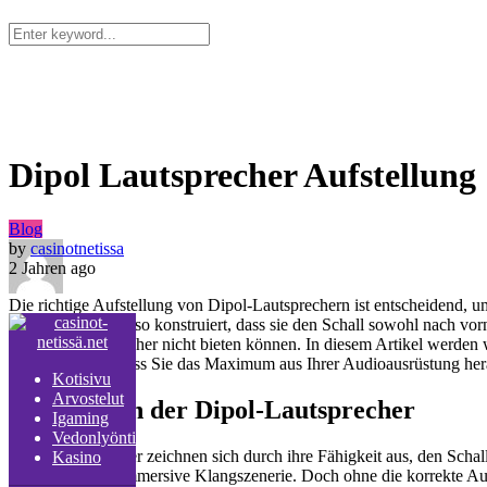
Kotisivu
Arvostelut
Igaming
Vedonlyön
Kasino
Dipol Lautsprecher Aufstellung
Blog
by
casinotnetissa
2 Jahren ago
Die richtige Aufstellung von Dipol-Lautsprechern ist entscheidend, 
Lautsprecher sind so konstruiert, dass sie den Schall sowohl nach vor
normale Lautsprecher nicht bieten können. In diesem Artikel werden w
sicherzustellen, dass Sie das Maximum aus Ihrer Audioausrüstung her
Kotisivu
Arvostelut
Grundlagen der Dipol-Lautsprecher
Igaming
Vedonlyönti
Dipol-Lautsprecher zeichnen sich durch ihre Fähigkeit aus, den Schall
Kasino
eine offene und immersive Klangszenerie. Doch ohne die korrekte Au