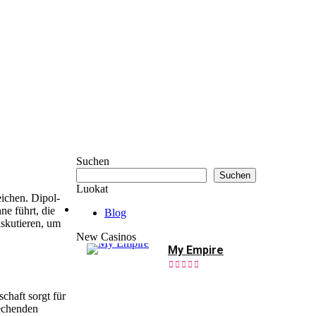
Suchen
Suchen
Luokat
eichen. Dipol-
ne führt, die
Blog
iskutieren, um
New Casinos
My Empire
chaft sorgt für
rechenden