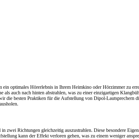
ti
um ein optimales Hörerlebnis in Ihrem Heimkino oder Hörzimmer zu err
ne als auch nach hinten abstrahlen, was zu einer einzigartigen Klangbüh
ir die besten Praktiken für die Aufstellung von Dipol-Lautsprechern d
ausholen.
 in zwei Richtungen gleichzeitig auszustrahlen. Diese besondere Eigens
fstellung kann der Effekt verloren gehen, was zu einem weniger ansp