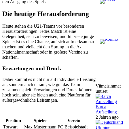
den Ausgang des Spiels.
Die heutige Herausforderung
Heute stehen die U21-Teams vor besonderen
Herausforderungen. Jedes Match ist eine
Gelegenheit, sich zu beweisen, und für viele junge
Spieler ist es eine Chance, auf sich aufmerksam zu
machen und vielleicht den Sprung in die A-
Nationalmannschaft oder in größere Vereine zu
schaffen.
Erwartungen und Druck
Dabei kommt es nicht nur auf individuelle Leistung
an, sondern auch darauf, wie gut das Team
Viimeisimmät
zusammenspielt. Erwartungen und Druck können
uutiset
hoch sein, aber sie bieten auch eine Plattform für
außergewöhnliche Leistungen.
Barca
Aufstellung
2 Jahren ago
Position
Spieler
Verein
Torwart
Max Mustermann
FC Beispielstadt