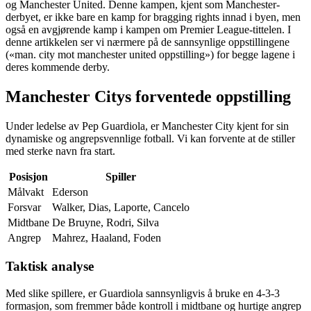
og Manchester United. Denne kampen, kjent som Manchester-
derbyet, er ikke bare en kamp for bragging rights innad i byen, men
også en avgjørende kamp i kampen om Premier League-tittelen. I
denne artikkelen ser vi nærmere på de sannsynlige oppstillingene
(«man. city mot manchester united oppstilling») for begge lagene i
deres kommende derby.
Manchester Citys forventede oppstilling
Under ledelse av Pep Guardiola, er Manchester City kjent for sin
dynamiske og angrepsvennlige fotball. Vi kan forvente at de stiller
med sterke navn fra start.
Posisjon
Spiller
Målvakt
Ederson
Forsvar
Walker, Dias, Laporte, Cancelo
Midtbane
De Bruyne, Rodri, Silva
Angrep
Mahrez, Haaland, Foden
Taktisk analyse
Med slike spillere, er Guardiola sannsynligvis å bruke en 4-3-3
formasjon, som fremmer både kontroll i midtbane og hurtige angrep