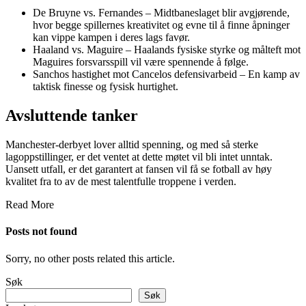
De Bruyne vs. Fernandes – Midtbaneslaget blir avgjørende,
hvor begge spillernes kreativitet og evne til å finne åpninger
kan vippe kampen i deres lags favør.
Haaland vs. Maguire – Haalands fysiske styrke og målteft mot
Maguires forsvarsspill vil være spennende å følge.
Sanchos hastighet mot Cancelos defensivarbeid – En kamp av
taktisk finesse og fysisk hurtighet.
Avsluttende tanker
Manchester-derbyet lover alltid spenning, og med så sterke
lagoppstillinger, er det ventet at dette møtet vil bli intet unntak.
Uansett utfall, er det garantert at fansen vil få se fotball av høy
kvalitet fra to av de mest talentfulle troppene i verden.
Read More
Posts not found
Sorry, no other posts related this article.
Søk
Søk