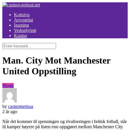
Kotisivu
Arvostelut
Igaming
Vedonlyönti
Kasino
Man. City Mot Manchester
United Oppstilling
Blogg
by
casinotnetissa
2 år ago
Når det kommer til spenningen og rivaliseringen i britisk fotball, står
få kamper høyere på listen enn oppgjøret mellom Manchester City