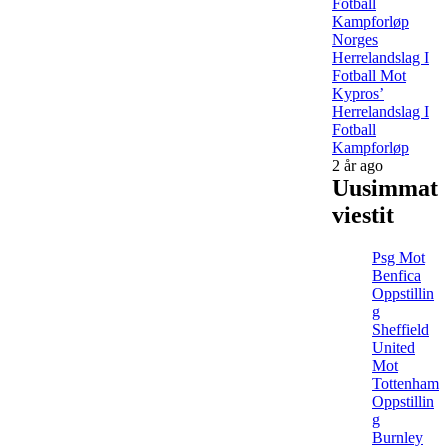
Norges
Herrelandslag I
Fotball Mot
Kypros’
Herrelandslag I
Fotball
Kampforløp
2 år ago
Uusimmat
viestit
Psg Mot
Benfica
Oppstillin
g
Sheffield
United
Mot
Tottenham
Oppstillin
g
Burnley