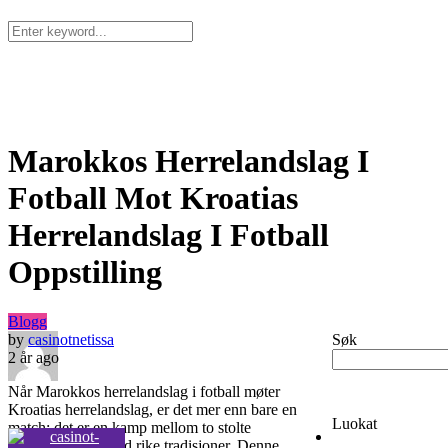
Kotisivu
Arvostelut
Igaming
Vedonlyönti
Kasino
Marokkos Herrelandslag I
Fotball Mot Kroatias
Herrelandslag I Fotball
Oppstilling
Blogg
by
casinotnetissa
Søk
2 år ago
Når Marokkos herrelandslag i fotball møter
Kroatias herrelandslag, er det mer enn bare en
Luokat
match; det er en kamp mellom to stolte
fotballnasjoner med rike tradisjoner. Denne