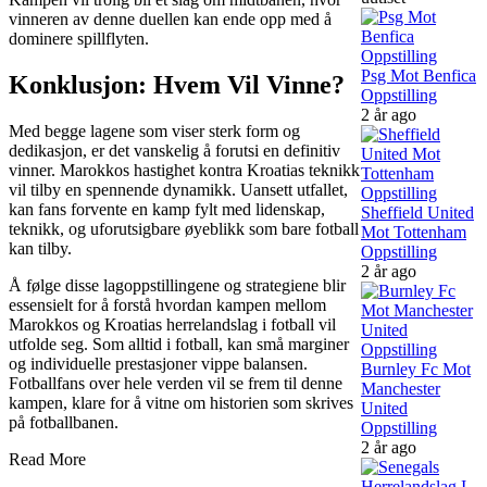
vinneren av denne duellen kan ende opp med å
dominere spillflyten.
Psg Mot Benfica
Konklusjon: Hvem Vil Vinne?
Oppstilling
2 år ago
Med begge lagene som viser sterk form og
dedikasjon, er det vanskelig å forutsi en definitiv
vinner. Marokkos hastighet kontra Kroatias teknikk
vil tilby en spennende dynamikk. Uansett utfallet,
kan fans forvente en kamp fylt med lidenskap,
Sheffield United
teknikk, og uforutsigbare øyeblikk som bare fotball
Mot Tottenham
kan tilby.
Oppstilling
2 år ago
Å følge disse lagoppstillingene og strategiene blir
essensielt for å forstå hvordan kampen mellom
Marokkos og Kroatias herrelandslag i fotball vil
utfolde seg. Som alltid i fotball, kan små marginer
og individuelle prestasjoner vippe balansen.
Burnley Fc Mot
Fotballfans over hele verden vil se frem til denne
Manchester
kampen, klare for å vitne om historien som skrives
United
på fotballbanen.
Oppstilling
2 år ago
Read More