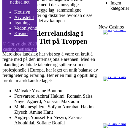
Ingen
artikkelen vil dykke ned i de sannsynlige
kategorier
oppstillingene for begge lag, sammenligne
Kotisivu
spillernes ferdigheter og diskutere hvordan disse
Arvostelut
kunne påvirke utfallet av kampen.
Igaming
New Casinos
Vedonlyönti
Marokkos Herrelandslag i
Kasino
Fotball: En Titt på Troppen
© Copyright 2023
casinot-netissä.net
Marokkos landslag har vist seg å være en kraft å
regne med på den internasjonale arenaen. Med en
blanding av lokale talenter og spillere som er
profesjonelle i Europa, har laget en unik balanse av
ferdigheter og erfaring. Her er en mulig oppstilling
for det marokkanske laget:
Målvakt: Yassine Bounou
Forsvarere: Achraf Hakimi, Romain Saïss,
Nayef Aguerd, Noussair Mazraoui
Midtbanespillere: Sofyan Amrabat, Hakim
Ziyech, Amine Harit
Angrep: Youssef En-Nesyri, Zakaria
Aboukhlal, Sofiane Boufal