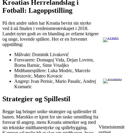
Kroatias Herrelandslag i
Fotball: Lagoppstilling
På den andre siden har Kroatia bevist sin styrke
ved å nå finalen i verdensmesterskapet i 2018.
Landet nyter godt av en blanding av erfarne krigere
og unge, lovende spillere. Her er en forventet
oppstilling:
Målvakt: Dominik Livaković
Forsvarere: Domagoj Vida, Dejan Lovren,
Borna Barisic, Sime Vrsaljko
Midtbanespillere: Luka Modric, Marcelo
Brozovic, Mateo Kovacic
Angrep: Ivan Perisic, Mario Pasalic, Andrej
Kramaric
Strategier og Spillestil
Begge lag bringer unike strategier og spillestiler til
banen. Marokko er kjent for sin raske omstilling fra
forsvar til angrep, mens Kroatia utmerker seg med
Viimeisimmät
sin tekniske midtbanestyrke og spillebygging.
uutiset
Kampen vil trolig bli et slag om midtbanen, hvor