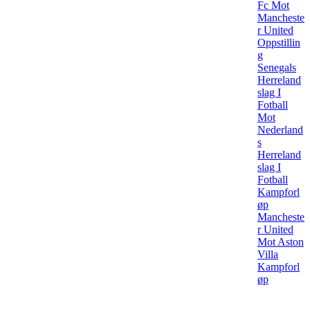
Fc Mot
Mancheste
r United
Oppstillin
g
Senegals
Herreland
slag I
Fotball
Mot
Nederland
s
Herreland
slag I
Fotball
Kampforl
øp
Mancheste
r United
Mot Aston
Villa
Kampforl
øp