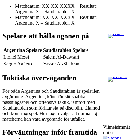
Matchdatum: XX-XX-XXXX – Resultat:
Argentina X – Saudiarabien X
Matchdatum: XX-XX-XXXX – Resultat:
Argentina X – Saudiarabien X
Spelare att hålla ögonen på
Argentina Spelare
Saudiarabien Spelare
Lionel Messi
Salem Al-Dawsari
Sergio Agüero
Yasser Al-Shahrani
Taktiska överväganden
För både Argentina och Saudiarabien är spelstilen
avgörande. Argentina, känd för sitt snabba
passningsspel och offensiva taktik, jämfört med
Saudiarabien som förlitar sig på disciplin, tålamod
och kontringsspel. Hur lagen väljer att närma sig
matcherna kan vara avgörande för utfallet.
Viimeisimmät
Förväntningar inför framtida
uutiset