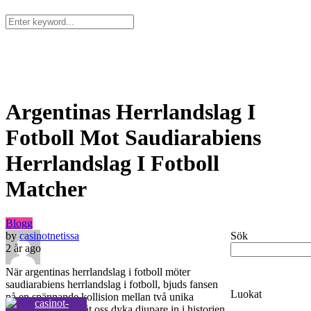
Kotisivu
Arvostelut
Igaming
Vedonlyönti
Kasino
Argentinas Herrlandslag I
Fotboll Mot Saudiarabiens
Herrlandslag I Fotboll
Matcher
Blogg
by
casinotnetissa
Sök
2 år ago
När argentinas herrlandslag i fotboll möter
saudiarabiens herrlandslag i fotboll, bjuds fansen
Luokat
på en spännande kollision mellan två unika
fotbollskulturer. Låt oss dyka djupare in i historien