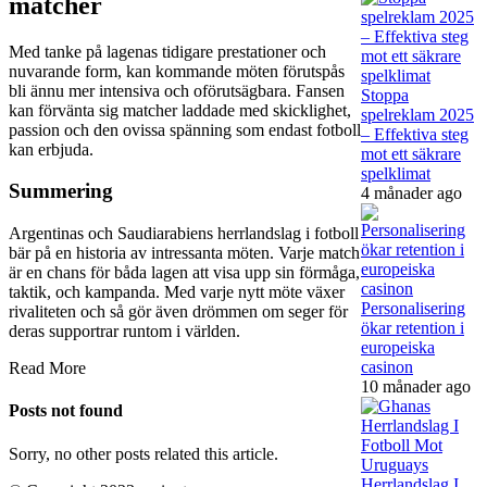
matcher
Med tanke på lagenas tidigare prestationer och
nuvarande form, kan kommande möten förutspås
bli ännu mer intensiva och oförutsägbara. Fansen
Stoppa
kan förvänta sig matcher laddade med skicklighet,
spelreklam 2025
passion och den ovissa spänning som endast fotboll
– Effektiva steg
kan erbjuda.
mot ett säkrare
spelklimat
Summering
4 månader ago
Argentinas och Saudiarabiens herrlandslag i fotboll
bär på en historia av intressanta möten. Varje match
är en chans för båda lagen att visa upp sin förmåga,
taktik, och kampanda. Med varje nytt möte växer
Personalisering
rivaliteten och så gör även drömmen om seger för
ökar retention i
deras supportrar runtom i världen.
europeiska
casinon
Read More
10 månader ago
Posts not found
Sorry, no other posts related this article.