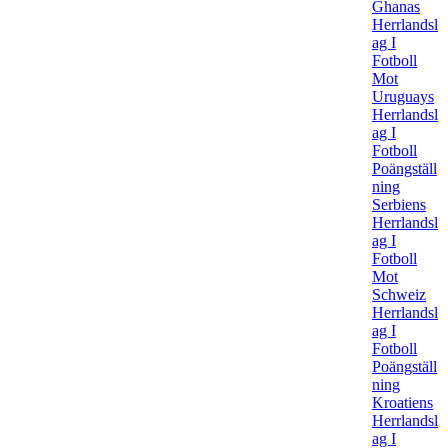
Ghanas
Herrlandsl
ag I
Fotboll
Mot
Uruguays
Herrlandsl
ag I
Fotboll
Poängställ
ning
Serbiens
Herrlandsl
ag I
Fotboll
Mot
Schweiz
Herrlandsl
ag I
Fotboll
Poängställ
ning
Kroatiens
Herrlandsl
ag I