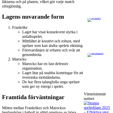
läktarna och på planen, vilket gör varje match
oförglömlig.
Lagens nuvarande form
Frankrike
Laget har visat konsekvent styrka i
anfallsspelet.
Mittfältet är kreativt och robust, med
spelare som kan ändra spelets riktning.
Försvarslinjen är erfaren och svår att
genombrota.
Marocko
Marocko har en fast defensiv
organisation.
Laget litar på snabba kontringar för att
överraska motståndarna.
De har flera talangfulla unga spelare
som ger ny energi i spelet.
Viimeisimmät
Framtida förväntningar
uutiset
Möten mellan Frankrikes och Marockos
herrlandslag i fotboll är alltid omgivna av höga