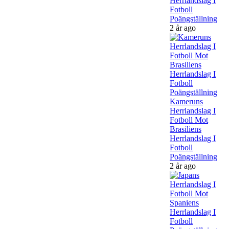
Herrlandslag I
Fotboll
Poängställning
2 år ago
Kameruns
Herrlandslag I
Fotboll Mot
Brasiliens
Herrlandslag I
Fotboll
Poängställning
2 år ago