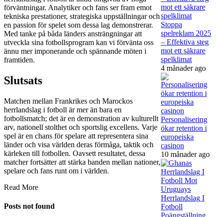
förväntningar. Analytiker och fans ser fram emot
tekniska prestationer, strategiska uppställningar och
Stoppa
en passion för spelet som dessa lag demonstrerar.
spelreklam 2025
Med tanke på båda länders ansträngningar att
– Effektiva steg
utveckla sina fotbollsprogram kan vi förvänta oss
mot ett säkrare
ännu mer imponerande och spännande möten i
spelklimat
framtiden.
4 månader ago
Slutsats
Matchen mellan Frankrikes och Marockos
herrlandslag i fotboll är mer än bara en
fotbollsmatch; det är en demonstration av kulturellt
Personalisering
arv, nationell stolthet och sportslig excellens. Varje
ökar retention i
spel är en chans för spelare att representera sina
europeiska
länder och visa världen deras förmåga, taktik och
casinon
kärleken till fotbollen. Oavsett resultatet, dessa
10 månader ago
matcher fortsätter att stärka banden mellan nationer,
spelare och fans runt om i världen.
Read More
Posts not found