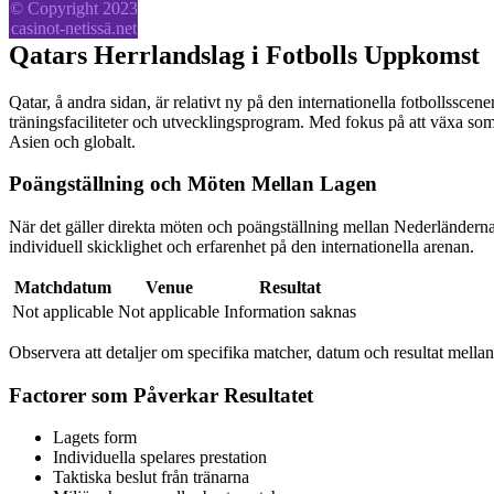
lagarbete.
© Copyright 2023
casinot-netissä.net
Qatars Herrlandslag i Fotbolls Uppkomst
Qatar, å andra sidan, är relativt ny på den internationella fotbollssce
träningsfaciliteter och utvecklingsprogram. Med fokus på att växa som e
Asien och globalt.
Poängställning och Möten Mellan Lagen
När det gäller direkta möten och poängställning mellan Nederländernas o
individuell skicklighet och erfarenhet på den internationella arenan.
Matchdatum
Venue
Resultat
Not applicable
Not applicable
Information saknas
Observera att detaljer om specifika matcher, datum och resultat mella
Factorer som Påverkar Resultatet
Lagets form
Individuella spelares prestation
Taktiska beslut från tränarna