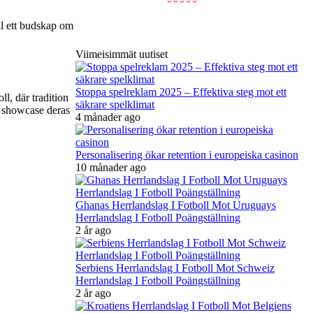
ll ett budskap om
Viimeisimmät uutiset
Stoppa spelreklam 2025 – Effektiva steg mot ett
l, där tradition
säkrare spelklimat
t showcase deras
4 månader ago
Personalisering ökar retention i europeiska casinon
10 månader ago
Ghanas Herrlandslag I Fotboll Mot Uruguays
Herrlandslag I Fotboll Poängställning
2 år ago
Serbiens Herrlandslag I Fotboll Mot Schweiz
Herrlandslag I Fotboll Poängställning
2 år ago