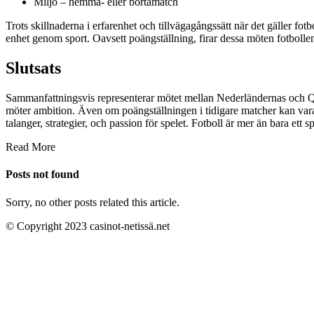
Miljö – hemma- eller bortamatch
Trots skillnaderna i erfarenhet och tillvägagångssätt när det gäller f
enhet genom sport. Oavsett poängställning, firar dessa möten fotbolle
Slutsats
Sammanfattningsvis representerar mötet mellan Nederländernas och Qatar
möter ambition. Även om poängställningen i tidigare matcher kan vara 
talanger, strategier, och passion för spelet. Fotboll är mer än bara ett 
Read More
Posts not found
Sorry, no other posts related this article.
© Copyright 2023 casinot-netissä.net