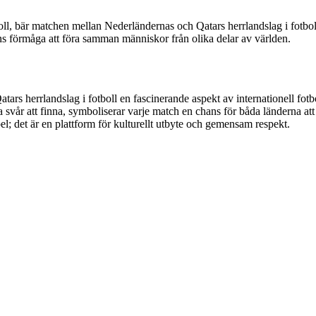
otboll, bär matchen mellan Nederländernas och Qatars herrlandslag i fotbo
ns förmåga att föra samman människor från olika delar av världen.
s herrlandslag i fotboll en fascinerande aspekt av internationell fotbol
svår att finna, symboliserar varje match en chans för båda länderna at
spel; det är en plattform för kulturellt utbyte och gemensam respekt.