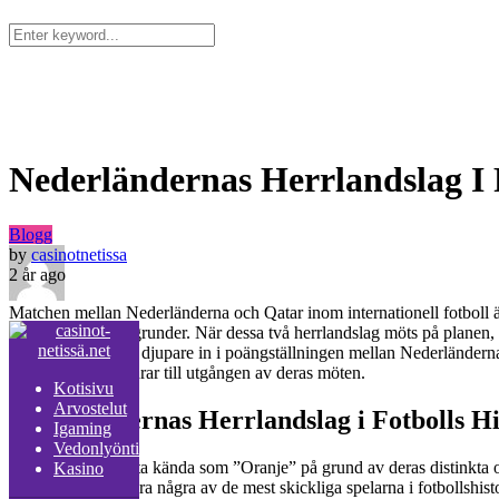
Kotisivu
Arvostelut
Igaming
Vedonlyön
Kasino
Nederländernas Herrlandslag I 
Blogg
by
casinotnetissa
2 år ago
Matchen mellan Nederländerna och Qatar inom internationell fotboll är 
strategier och bakgrunder. När dessa två herrlandslag möts på planen, sp
artikel ska vi dyka djupare in i poängställningen mellan Nederländernas
faktorerna som bidrar till utgången av deras möten.
Kotisivu
Arvostelut
Nederländernas Herrlandslag i Fotbolls Hi
Igaming
Vedonlyönti
Nederländerna, ofta kända som ”Oranje” på grund av deras distinkta oran
Kasino
genom att producera några av de mest skickliga spelarna i fotbollshisto