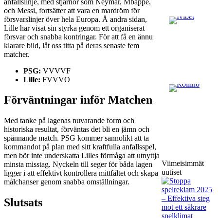
anfallslinje, med stjärnor som Neymar, Mbappé,
och Messi, fortsätter att vara en mardröm för
försvarslinjer över hela Europa. Å andra sidan,
Lille har visat sin styrka genom ett organiserat
försvar och snabba kontringar. För att få en ännu
klarare bild, låt oss titta på deras senaste fem
matcher.
PSG:
VVVVF
Lille:
FVVVO
Förväntningar inför Matchen
Med tanke på lagenas nuvarande form och
historiska resultat, förväntas det bli en jämn och
spännande match. PSG kommer sannolikt att ta
kommandot på plan med sitt kraftfulla anfallsspel,
men bör inte underskatta Lilles förmåga att utnyttja
Viimeisimmät
minsta misstag. Nyckeln till seger för båda lagen
uutiset
ligger i att effektivt kontrollera mittfältet och skapa
målchanser genom snabba omställningar.
Slutsats