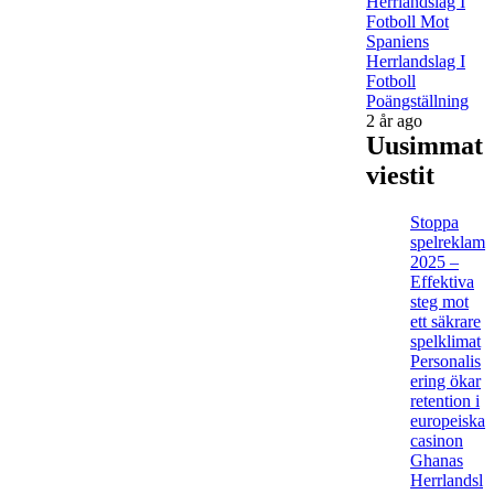
Herrlandslag I
Fotboll Mot
Spaniens
Herrlandslag I
Fotboll
Poängställning
2 år ago
Uusimmat
viestit
Stoppa
spelreklam
2025 –
Effektiva
steg mot
ett säkrare
spelklimat
Personalis
ering ökar
retention i
europeiska
casinon
Ghanas
Herrlandsl