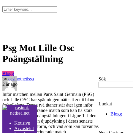
Kotisivu
Arvostelut
Igaming
Vedonlyönti
Kasino
Psg Mot Lille Osc
Poängställning
Blogg
by
casinotnetissa
Sök
2 år ago
Inför matchen mellan Paris Saint-Germain (PSG)
och Lille OSC har spänningen nått sitt zenit bland
Luokat
fotbollsfans. Dessa två titaner står åter igen inför
varandra i en avgörande match som kan ha stora
Blogg
implikationer för poängställningen i Ligue 1. I den
här artikeln tar vi en djupdykning i deras senaste
Kotisivu
möten, nuvarande form, och vad som kan förväntas
Arvostelut
av denna högt anteciperade match.
New Casinos