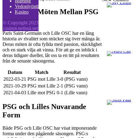
Igaming
Vedonlyönti
Historiska Möten Mellan PSG
Kasino
och Lille
© Copyright 2023
casinot-netissä.net
Paris Saint-Germain och Lille OSC har en lång
historia av rivalitet som sträcker sig över många år.
Deras möten är ofta fyllda med passion, skicklighet
och en stark vilja att vinna. För att ge en inblick i
deras tidigare dueller, låt oss ta en titt på resultaten
från de senaste säsongerna.
Datum
Match
Resultat
2022-03-21
PSG mot Lille
3-0 (PSG vann)
2021-10-29
PSG mot Lille
2-1 (PSG vann)
2021-04-03
Lille mot PSG
0-1 (Lille vann)
PSG och Lilles Nuvarande
Form
Både PSG och Lille OSC har visat imponerande
forma under den pågående säsongen. PSG:s