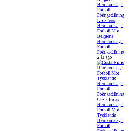
Kroatiens
Herrlandslag I
Fotboll Mot
Belgiens
Herrlandslag I
Fotboll
Poängställning
2 år ago
Costa Ricas
Herrlandslag I
Fotboll Mot
Tysklands
Herrlandslag I
Fotboll
Poängställning