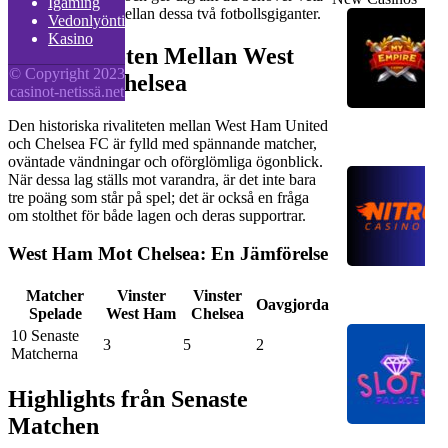
Igaming
inför nästa möte mellan dessa två fotbollsgiganter.
Vedonlyönti
Kasino
Senaste Möten Mellan West
© Copyright 2023
Ham och Chelsea
casinot-netissä.net
Den historiska rivaliteten mellan West Ham United
och Chelsea FC är fylld med spännande matcher,
oväntade vändningar och oförglömliga ögonblick.
När dessa lag ställs mot varandra, är det inte bara
tre poäng som står på spel; det är också en fråga
om stolthet för både lagen och deras supportrar.
West Ham Mot Chelsea: En Jämförelse
Matcher
Vinster
Vinster
Oavgjorda
Spelade
West Ham
Chelsea
10 Senaste
3
5
2
Matcherna
Highlights från Senaste
Matchen