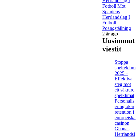
Herrlandslag I
Fotboll Mot
Spaniens
Herrlandslag I
Fotboll
Poängställning
2 år ago
Uusimmat
viestit
Stoppa
spelreklam
2025 –
Effektiva
steg mot
ett säkrare
spelklimat
Personalis
ering ökar
retention i
europeiska
casinon
Ghanas
Herrlandsl