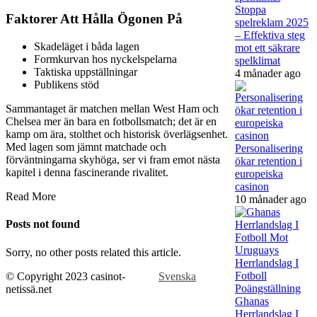
Stoppa
Faktorer Att Hålla Ögonen På
spelreklam 2025
– Effektiva steg
Skadeläget i båda lagen
mot ett säkrare
Formkurvan hos nyckelspelarna
spelklimat
Taktiska uppställningar
4 månader ago
Publikens stöd
Sammantaget är matchen mellan West Ham och
Chelsea mer än bara en fotbollsmatch; det är en
kamp om ära, stolthet och historisk överlägsenhet.
Med lagen som jämnt matchade och
Personalisering
förväntningarna skyhöga, ser vi fram emot nästa
ökar retention i
kapitel i denna fascinerande rivalitet.
europeiska
casinon
Read More
10 månader ago
Posts not found
Sorry, no other posts related this article.
© Copyright 2023 casinot-
Svenska
netissä.net
Ghanas
Herrlandslag I