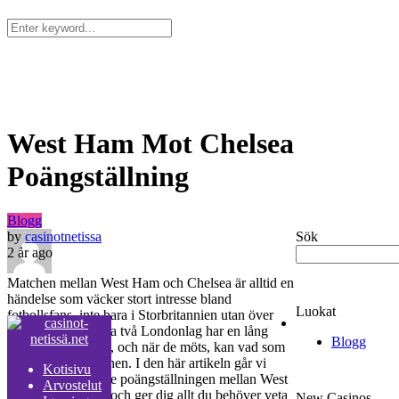
Kotisivu
Arvostelut
Igaming
Vedonlyönti
Kasino
West Ham Mot Chelsea
Poängställning
Blogg
by
casinotnetissa
Sök
2 år ago
Matchen mellan West Ham och Chelsea är alltid en
händelse som väcker stort intresse bland
Luokat
fotbollsfans, inte bara i Storbritannien utan över
hela världen. Dessa två Londonlag har en lång
Blogg
historia av rivalitet, och när de möts, kan vad som
helst hända på planen. I den här artikeln går vi
Kotisivu
igenom den senaste poängställningen mellan West
Arvostelut
Ham och Chelsea och ger dig allt du behöver veta
New Casinos