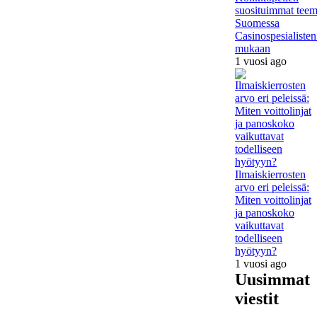
suosituimmat teem
Suomessa
Casinospesialisten
mukaan
1 vuosi ago
Ilmaiskierrosten
arvo eri peleissä:
Miten voittolinjat
ja panoskoko
vaikuttavat
todelliseen
hyötyyn?
1 vuosi ago
Uusimmat
viestit