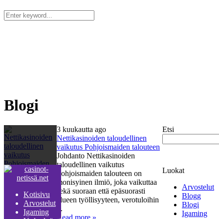
Kotisivu
Arvostelut
Igaming
Vedonlyönti
Kasino
Blogi
Meistä
Ota Yhteyttä
Blogi
3 kuukautta ago
Etsi
Nettikasinoiden taloudellinen
vaikutus Pohjoismaiden talouteen
Johdanto Nettikasinoiden
taloudellinen vaikutus
Luokat
Pohjoismaiden talouteen on
Blogi
monisyinen ilmiö, joka vaikuttaa
Arvostelut
sekä suoraan että epäsuorasti
Kotisivu
Blogg
alueen työllisyyteen, verotuloihin
Arvostelut
Blogi
...
Igaming
Igaming
Read more »