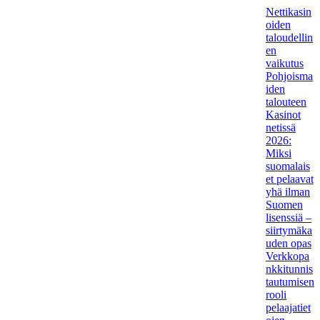
Nettikasin
oiden
taloudellin
en
vaikutus
Pohjoisma
iden
talouteen
Kasinot
netissä
2026:
Miksi
suomalais
et pelaavat
yhä ilman
Suomen
lisenssiä –
siirtymäka
uden opas
Verkkopa
nkkitunnis
tautumisen
rooli
pelaajatiet