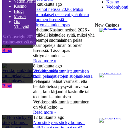
Vedonlyönti
Kasino
4 kuukautta ago
Kasino
Vedonlyönt
Kasinot netissä 2026: Miksi
Blogi
suomalaiset pelaavat yhä ilman
Meistä
Suomen lisenssiä –
Ota
siirtymäkauden opas
New Casinos
Yhteyttä
JohdantoKasinot netissä 2026 -
artikkeli käsittelee syitä, miksi yhä
© Copyright 2023
useampi suomalainen pelaa
casinot-netissä.net
kasinopelejä ilman Suomen
Blogi
lisenssiä. Tässä opas
siirtymäkauden ...
Read more »
8 kuukautta ago
Verkkopankkitunnistautumisen
rooli pelaajatietojen suojauksessa
Pelaajana haluat varmasti, että
Blogi
henkilötietosi pysyvät turvassa
aina, kun kirjaudut kasinolle tai
teet tunnistautumisen.
Verkkopankkitunnistautuminen
on yksi keino, ...
Read more »
12 kuukautta ago
Non sticky vs sticky bonus –
mitkä ovat suurimmat erot?