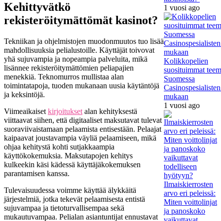
Kehittyvätkö
1 vuosi ago
rekisteröitymättömät kasinot?
Tekniikan ja ohjelmistojen muodonmuutos tuo lisää
mahdollisuuksia pelialustoille. Käyttäjät toivovat
yhä sujuvampia ja nopeampia palveluita, mikä
Kolikkopelien
lisännee rekisteröitymättömien peliapajien
suosituimmat teem
menekkiä. Teknomurros mullistaa alan
Suomessa
toimintatapoja, tuoden mukanaan uusia käytäntöjä
Casinospesialisten
ja keksintöjä.
mukaan
1 vuosi ago
Viimeaikaiset
kirjoitukset
alan kehityksestä
viittaavat siihen, että digitaaliset maksutavat tulevat
suoraviivaistamaan pelaamista entisestään. Pelaajat
kaipaavat joustavampia väyliä pelaamiseen, mikä
ohjaa kehitystä kohti sutjakkaampia
käyttökokemuksia. Maksutapojen kehitys
kulkeekin käsi kädessä käyttäjäkokemuksen
parantamisen kanssa.
Ilmaiskierrosten
Tulevaisuudessa voimme käyttää älykkäitä
arvo eri peleissä:
järjestelmiä, jotka tekevät pelaamisesta entistä
Miten voittolinjat
sujuvampaa ja tietoturvallisempaa sekä
ja panoskoko
mukautuvampaa. Pelialan asiantuntijat ennustavat
vaikuttavat