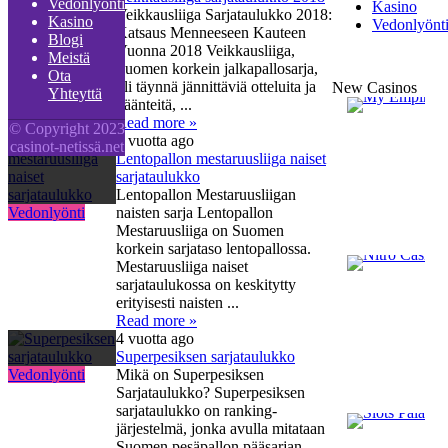
Vedonlyönti
Kasino
Veikkausliiga Sarjataulukko 2018:
Kasino
Vedonlyönt
Vedonlyönti
Katsaus Menneeseen Kauteen
Blogi
Vuonna 2018 Veikkausliiga,
Meistä
Suomen korkein jalkapallosarja,
Ota
oli täynnä jännittäviä otteluita ja
New Casinos
Yhteyttä
käänteitä, ...
Read more »
© Copyright 2023
4 vuotta ago
casinot-netissä.net
Lentopallon mestaruusliiga naiset
sarjataulukko
Lentopallon Mestaruusliigan
Vedonlyönti
naisten sarja Lentopallon
Mestaruusliiga on Suomen
korkein sarjataso lentopallossa.
Mestaruusliiga naiset
sarjataulukossa on keskitytty
erityisesti naisten ...
Read more »
4 vuotta ago
Superpesiksen sarjataulukko
Vedonlyönti
Mikä on Superpesiksen
Sarjataulukko? Superpesiksen
sarjataulukko on ranking-
järjestelmä, jonka avulla mitataan
Suomen pesäpallon pääsarjan