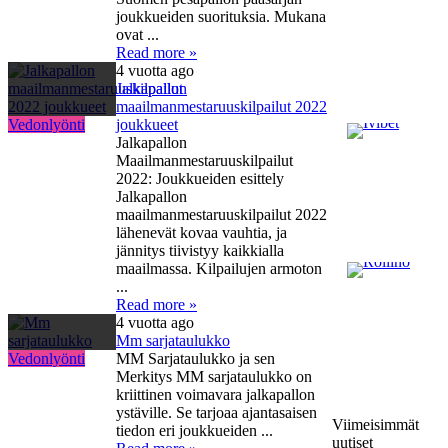
joukkueiden suorituksia. Mukana
ovat ...
Read more »
4 vuotta ago
Jalkapallon
maailmanmestaruuskilpailut 2022
Vedonlyönti
joukkueet
Jalkapallon
Maailmanmestaruuskilpailut
2022: Joukkueiden esittely
Jalkapallon
maailmanmestaruuskilpailut 2022
lähenevät kovaa vauhtia, ja
jännitys tiivistyy kaikkialla
maailmassa. Kilpailujen armoton
...
Read more »
4 vuotta ago
Mm sarjataulukko
Vedonlyönti
MM Sarjataulukko ja sen
Merkitys MM sarjataulukko on
kriittinen voimavara jalkapallon
ystäville. Se tarjoaa ajantasaisen
Viimeisimmät
tiedon eri joukkueiden ...
uutiset