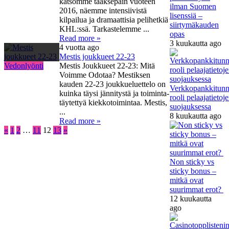
katsomme taaksepäin vuoteen
ilman Suomen
2016, näemme intensiivistä
lisenssiä –
kilpailua ja dramaattisia pelihetkiä
siirtymäkauden
KHL:ssä. Tarkastelemme ...
opas
Read more »
3 kuukautta ago
4 vuotta ago
Mestis joukkueet 22-23
Vedonlyönti
Mestis Joukkueet 22-23: Mitä
Voimme Odotaa? Mestiksen
kauden 22-23 joukkueluettelo on
Verkkopankkitunn
kuinka täysi jännitystä ja toiminta-
rooli pelaajatietoj
täytettyä kiekkotoimintaa. Mestis,
suojauksessa
...
8 kuukautta ago
Read more »
«
1
2
…
11
12
13
»
Non sticky vs
sticky bonus –
mitkä ovat
suurimmat erot?
12 kuukautta
ago