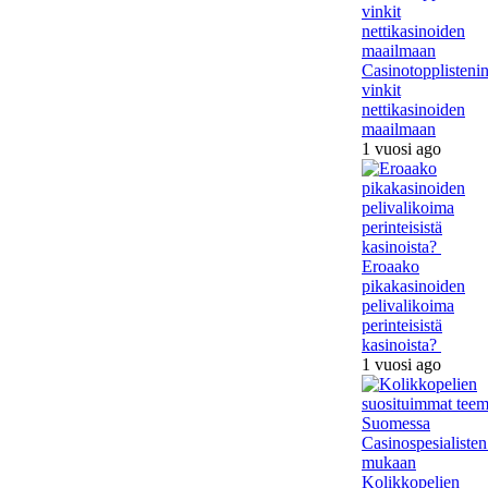
Casinotopplisteni
vinkit
nettikasinoiden
maailmaan
1 vuosi ago
Eroaako
pikakasinoiden
pelivalikoima
perinteisistä
kasinoista?
1 vuosi ago
Kolikkopelien