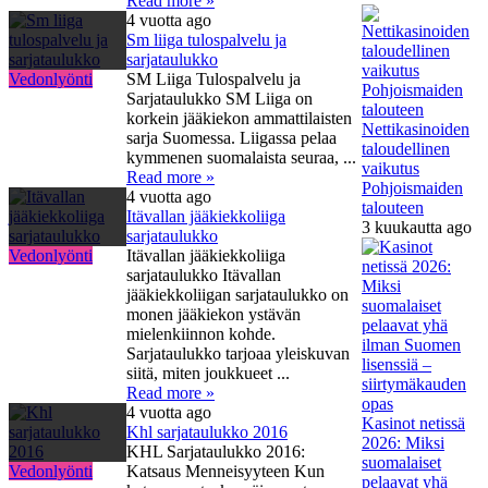
Read more »
4 vuotta ago
Sm liiga tulospalvelu ja
sarjataulukko
Vedonlyönti
SM Liiga Tulospalvelu ja
Sarjataulukko SM Liiga on
korkein jääkiekon ammattilaisten
Nettikasinoiden
sarja Suomessa. Liigassa pelaa
taloudellinen
kymmenen suomalaista seuraa, ...
vaikutus
Read more »
Pohjoismaiden
4 vuotta ago
talouteen
Itävallan jääkiekkoliiga
3 kuukautta ago
sarjataulukko
Vedonlyönti
Itävallan jääkiekkoliiga
sarjataulukko Itävallan
jääkiekkoliigan sarjataulukko on
monen jääkiekon ystävän
mielenkiinnon kohde.
Sarjataulukko tarjoaa yleiskuvan
siitä, miten joukkueet ...
Read more »
4 vuotta ago
Kasinot netissä
Khl sarjataulukko 2016
2026: Miksi
KHL Sarjataulukko 2016:
suomalaiset
Vedonlyönti
Katsaus Menneisyyteen Kun
pelaavat yhä