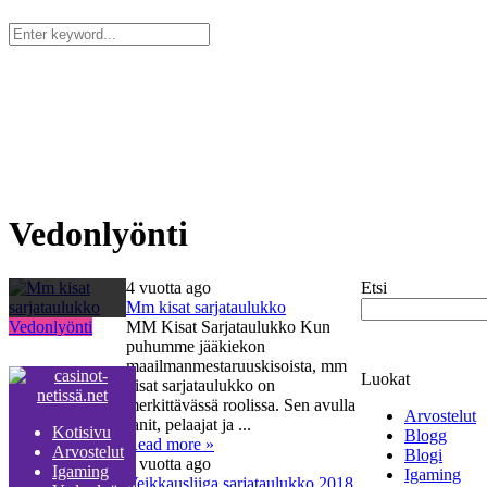
Kotisivu
Arvostelut
Igaming
Vedonlyönti
Kasino
Blogi
Meistä
Ota Yhteyttä
Vedonlyönti
4 vuotta ago
Etsi
Mm kisat sarjataulukko
Vedonlyönti
MM Kisat Sarjataulukko Kun
puhumme jääkiekon
maailmanmestaruuskisoista, mm
Luokat
kisat sarjataulukko on
merkittävässä roolissa. Sen avulla
Arvostelut
fanit, pelaajat ja ...
Kotisivu
Blogg
Read more »
Arvostelut
Blogi
4 vuotta ago
Igaming
Igaming
Veikkausliiga sarjataulukko 2018