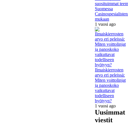
suosituimmat teem
Suomessa
Casinospesialisten
mukaan
1 vuosi ago
Ilmaiskierrosten
arvo eri peleissä:
Miten voittolinjat
ja panoskoko
vaikuttavat
todelliseen
hyötyyn?
1 vuosi ago
Uusimmat
viestit