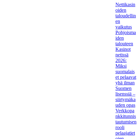
Nettikasin
oiden
taloudellin
en
vaikutus
Pohjoisma
iden
talouteen
Kasinot
netissä
2026:
Miksi
suomalais
et pelaavat
yhä ilman
Suomen
lisenssiä –
siirtymäka
uden opas
Verkkopa
nkkitunnis
tautumisen
rooli
pelaajatiet
ojen