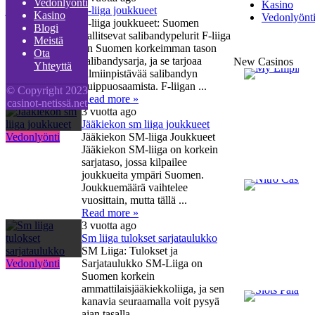
Vedonlyönti
Kasino
F-liiga joukkueet
Kasino
Vedonlyönt
Vedonlyönti
F-liiga joukkueet: Suomen
Blogi
hallitsevat salibandypelurit F-liiga
Meistä
on Suomen korkeimman tason
Ota
salibandysarja, ja se tarjoaa
New Casinos
Yhteyttä
silmiinpistävää salibandyn
huippuosaamista. F-liigan ...
© Copyright 2023
Read more »
casinot-netissä.net
3 vuotta ago
Jääkiekon sm liiga joukkueet
Vedonlyönti
Jääkiekon SM-liiga Joukkueet
Jääkiekon SM-liiga on korkein
sarjataso, jossa kilpailee
joukkueita ympäri Suomen.
Joukkuemäärä vaihtelee
vuosittain, mutta tällä ...
Read more »
3 vuotta ago
Sm liiga tulokset sarjataulukko
SM Liiga: Tulokset ja
Vedonlyönti
Sarjataulukko SM-Liiga on
Suomen korkein
ammattilaisjääkiekkoliiga, ja sen
kanavia seuraamalla voit pysyä
ajan tasalla ...