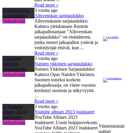
Read more »
3 vuotta ago
Allsvenskan sarjataulukko
Vedonlyönti
Allsvenskanin sarjataulukko:
Kattava yleiskatsaus Ruotsin
jalkapallosarjaan ”Allsvenskan
sarjataulukko” on etsintätermi,
jonka monet jalkapallon ystävät ja
vedonlyöjät etsivät, kun ...
Read more »
3 vuotta ago
Naisten ykkönen sarjataulukko
Naisten Ykkönen Sarjataulukko:
Vedonlyönti
Kattava Opas Naisten Ykkönen,
Suomen toiseksi korkein
jalkapallosarja, on viime vuosina
kerännyt suosiota ja näkyvyyttä.
...
Read more »
3 vuotta ago
Youtube allstars 2023 joukkueet
YouTube Allstars 2023
Vedonlyönti
Joukkueet: Uusin huippuverkosto
Viimeisimmät
YouTube Allstars 2023 Joukkueet
uutiset