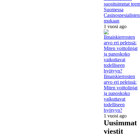
suosituimmat teem
Suomessa
Casinospesialisten
mukaan
1 vuosi ago
Ilmaiskierrosten
arvo eri peleissä:
Miten voittolinjat
ja panoskoko
vaikuttavat
todelliseen
hyötyyn?
1 vuosi ago
Uusimmat
viestit