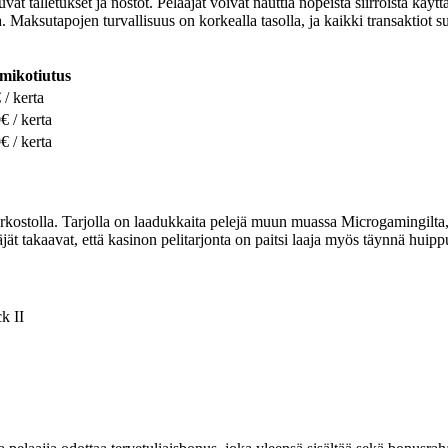
 talletukset ja nostot. Pelaajat voivat nauttia nopeista siirroista käytt
. Maksutapojen turvallisuus on korkealla tasolla, ja kaikki transaktiot s
mikotiutus
 / kerta
€ / kerta
€ / kerta
rkostolla. Tarjolla on laadukkaita pelejä muun muassa Microgamingilta,
täjät takaavat, että kasinon pelitarjonta on paitsi laaja myös täynnä huip
k II