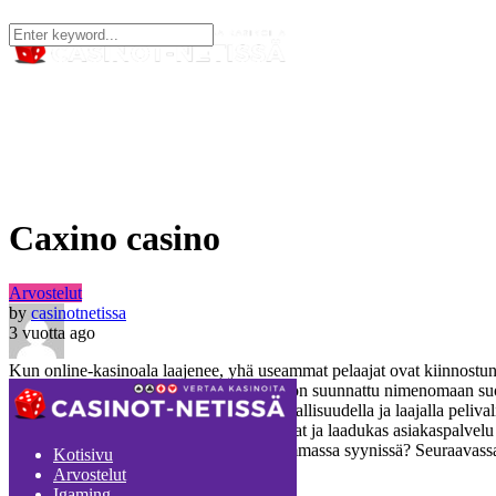
Kotisivu
Arvostelut
Igaming
Vedonlyön
Kasino
Blogi
Meistä
Ota Yhteyt
Caxino casino
Arvostelut
by
casinotnetissa
3 vuotta ago
Kun online-kasinoala laajenee, yhä useammat pelaajat ovat kiinnostune
tuoreena ja dynaamisena kasinona, joka on suunnattu nimenomaan suom
käyttäjäkokemuksen tinkimättömällä turvallisuudella ja laajalla pelivali
bonusjärjestelmä, nopeat maksutapahtumat ja laadukas asiakaspalvelu te
Mutta miten Caxino todella pärjää tarkemmassa syynissä? Seuraavass
Kotisivu
niistä ansaitsemansa arvosanan.
Arvostelut
Igaming