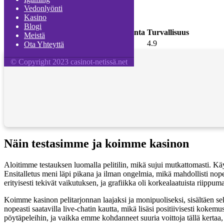
Tähtiluokitus
Vedonlyönti
Kasino
Blogi
Bonusar
Pelikokemus
Maksut
Pelivalinta
Turvallisuus
Meistä
4.5
4.7
4.6
4.8
4.9
Ota Yhteyttä
© Copyright 2023 casinot-netissä.net
Näin testasimme ja koimme kasinon
Aloitimme testauksen luomalla pelitilin, mikä sujui mutkattomasti. Käyt
Ensitalletus meni läpi pikana ja ilman ongelmia, mikä mahdollisti nope
erityisesti tekivät vaikutuksen, ja grafiikka oli korkealaatuista riippum
Koimme kasinon pelitarjonnan laajaksi ja monipuoliseksi, sisältäen sekä
nopeasti saatavilla live-chatin kautta, mikä lisäsi positiivisesti kok
pöytäpeleihin, ja vaikka emme kohdanneet suuria voittoja tällä kertaa