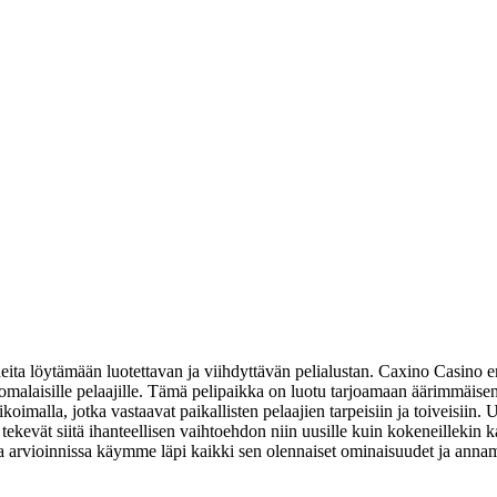
ti
tä
ita löytämään luotettavan ja viihdyttävän pelialustan. Caxino Casino e
alaisille pelaajille. Tämä pelipaikka on luotu tarjoamaan äärimmäise
koimalla, jotka vastaavat paikallisten pelaajien tarpeisiin ja toiveisiin.
kevät siitä ihanteellisen vaihtoehdon niin uusille kuin kokeneillekin ka
a arvioinnissa käymme läpi kaikki sen olennaiset ominaisuudet ja anna