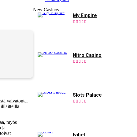
New Casinos
My Empire
Nitro Casino
Slots Palace
stä vaivatonta.
ilaitteilla
vaa, myös
 ja
toivat
Ivibet