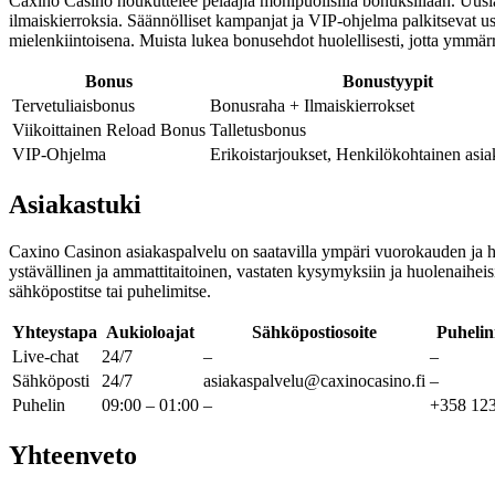
Caxino Casino houkuttelee pelaajia monipuolisilla bonuksillaan. Uusia 
ilmaiskierroksia. Säännölliset kampanjat ja VIP-ohjelma palkitsevat usk
mielenkiintoisena. Muista lukea bonusehdot huolellisesti, jotta ymmär
Bonus
Bonustyypit
Tervetuliaisbonus
Bonusraha + Ilmaiskierrokset
Viikoittainen Reload Bonus
Talletusbonus
VIP-Ohjelma
Erikoistarjoukset, Henkilökohtainen asia
Asiakastuki
Caxino Casinon asiakaspalvelu on saatavilla ympäri vuorokauden ja he 
ystävällinen ja ammattitaitoinen, vastaten kysymyksiin ja huolenaiheisi
sähköpostitse tai puhelimitse.
Yhteystapa
Aukioloajat
Sähköpostiosoite
Puheli
Live-chat
24/7
–
–
Sähköposti
24/7
asiakaspalvelu@caxinocasino.fi
–
Puhelin
09:00 – 01:00
–
+358 123
Yhteenveto