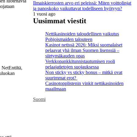
äen luotettavia
Ilmaiskierrosten arvo eri peleissä: Miten voittolinjat
uojataan
ja panoskoko vaikuttavat todelliseen hyötyyn?
1 vuosi ago
Uusimmat viestit
Nettikasinoiden taloudellinen vaikutus
Pohjoismaiden talouteen
Kasinot netissä 2026: Miksi suomalaiset
pelaavat yhä ilman Suomen lisenssiä –
siirtymäkauden opas
Verkkopankkitunnistautumisen rooli
pelaajatietojen suojauksessa
 NetEntiltä,
Non sticky vs sticky bonus – mitkä ovat
puluokan
suurimmat erot?
Casinotopplistenin vinkit nettikasinoiden
maailmaan
Suomi