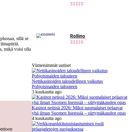
Rollino
lussaa, sillä se
ilmapiiriä.
, mikä voisi olla
Viimeisimmät uutiset
Nettikasinoiden taloudellinen vaikutus
Pohjoismaiden talouteen
3 kuukautta ago
Kasinot netissä 2026: Miksi suomalaiset pelaavat
yhä ilman Suomen lisenssiä – siirtymäkauden opas
4 kuukautta ago
uomioon