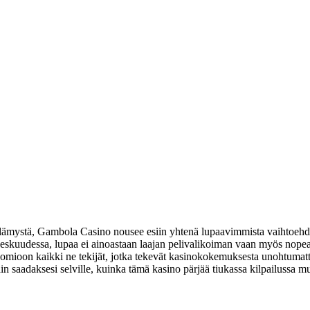
ti
tä
noelämystä, Gambola Casino nousee esiin yhtenä lupaavimmista vaihtoeh
 keskuudessa, lupaa ei ainoastaan laajan pelivalikoiman vaan myös nope
ioon kaikki ne tekijät, jotka tekevät kasinokokemuksesta unohtumat
in saadaksesi selville, kuinka tämä kasino pärjää tiukassa kilpailussa m