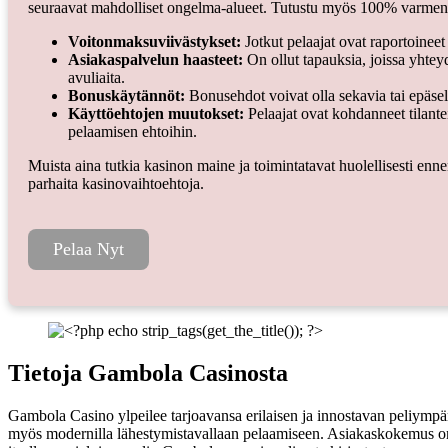
seuraavat mahdolliset ongelma-alueet. Tutustu myös 100% varmennett
Voitonmaksuviivästykset:
Jotkut pelaajat ovat raportoineet v
Asiakaspalvelun haasteet:
On ollut tapauksia, joissa yhteyd
avuliaita.
Bonuskäytännöt:
Bonusehdot voivat olla sekavia tai epäsel
Käyttöehtojen muutokset:
Pelaajat ovat kohdanneet tilante
pelaamisen ehtoihin.
Muista aina tutkia kasinon maine ja toimintatavat huolellisesti ennen
parhaita kasinovaihtoehtoja.
Pelaa Nyt
Tietoja Gambola Casinosta
Gambola Casino ylpeilee tarjoavansa erilaisen ja innostavan peliympä
myös modernilla lähestymistavallaan pelaamiseen. Asiakaskokemus on h