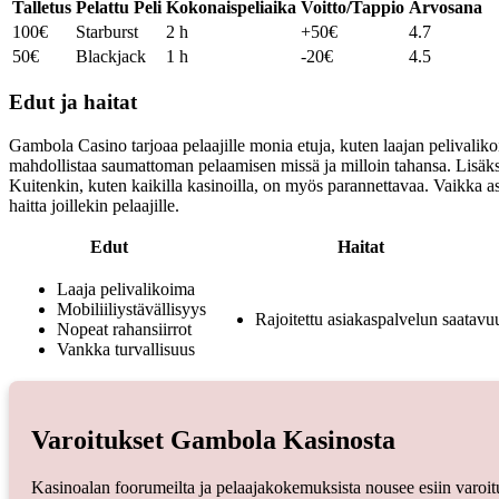
Talletus
Pelattu Peli
Kokonaispeliaika
Voitto/Tappio
Arvosana
100€
Starburst
2 h
+50€
4.7
50€
Blackjack
1 h
-20€
4.5
Edut ja haitat
Gambola Casino tarjoaa pelaajille monia etuja, kuten laajan pelivaliko
mahdollistaa saumattoman pelaamisen missä ja milloin tahansa. Lisäksi 
Kuitenkin, kuten kaikilla kasinoilla, on myös parannettavaa. Vaikka as
haitta joillekin pelaajille.
Edut
Haitat
Laaja pelivalikoima
Mobiliiliystävällisyys
Rajoitettu asiakaspalvelun saatavu
Nopeat rahansiirrot
Vankka turvallisuus
Varoitukset Gambola Kasinosta
Kasinoalan foorumeilta ja pelaajakokemuksista nousee esiin varo