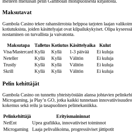
itselleen mieluisan pelin Gambolan monipuolisesta kirjastosta.
Maksutavat
Gambola Casino tekee rahansiirroista helppoa tarjoten laajan valikoiman
kotiutuksista, joiden käsittelyajat ovat kilpailukykyiset. Olipa kyseess
nostaminen on turvallista ja vaivatonta.
Maksutapa
Talletus
Kotiutus
Käsittelyaika
Kulut
Visa/Mastercard
Kyllä
Kyllä
1-3 päivää
Ei kuluja
Neteller
Kyllä
Kyllä
Välitön
Ei kuluja
Trustly
Kyllä
Kyllä
Välitön
Ei kuluja
Skrill
Kyllä
Kyllä
Välitön
Ei kuluja
Pelin kehittäjät
Gambola Casino on tunnettu yhteistyöstään alansa johtavien pelinkehittä
Microgaming, ja Play’n GO, jotka kaikki tunnetaan innovatiivisuudesta
kokemus sekä reilu ja tasapuolinen pelimekaniikka.
Pelinkehittäjä
Erityismaininnat
NetEnt
Upea grafiikka, innovatiiviset toiminnot
Microgaming
Laaja pelivalikoima, progressiiviset jättipotit