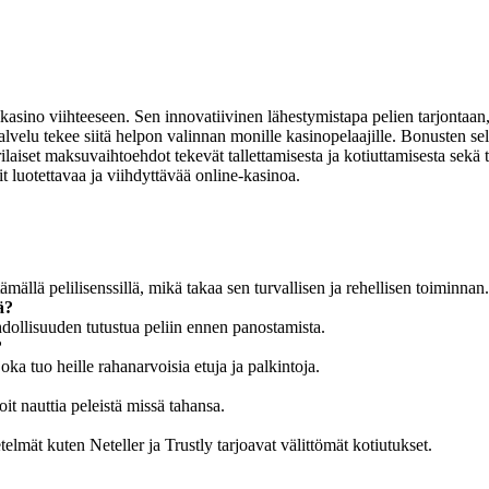
kasino viihteeseen. Sen innovatiivinen lähestymistapa pelien tarjontaan,
velu tekee siitä helpon valinnan monille kasinopelaajille. Bonusten sel
ilaiset maksuvaihtoehdot tekevät tallettamisesta ja kotiuttamisesta sekä tu
 luotettavaa ja viihdyttävää online-kasinoa.
lä pelilisenssillä, mikä takaa sen turvallisen ja rehellisen toiminnan.
ä?
dollisuuden tutustua peliin ennen panostamista.
?
joka tuo heille rahanarvoisia etuja ja palkintoja.
oit nauttia peleistä missä tahansa.
lmät kuten Neteller ja Trustly tarjoavat välittömät kotiutukset.