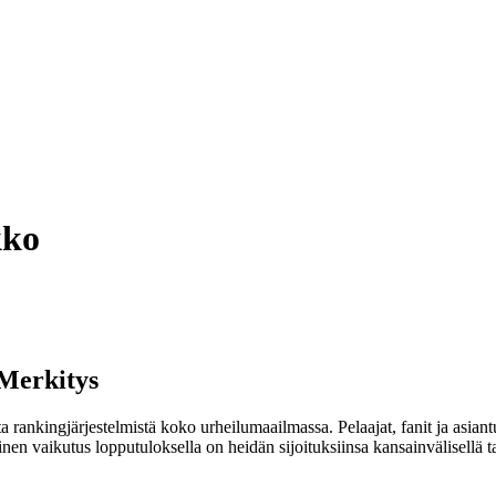
ti
tä
kko
Merkitys
ankingjärjestelmistä koko urheilumaailmassa. Pelaajat, fanit ja asiantu
lainen vaikutus lopputuloksella on heidän sijoituksiinsa kansainvälisellä t