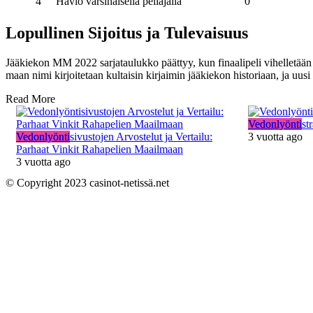
4
Häviö varsinaisella peliajalla
0
Lopullinen Sijoitus ja Tulevaisuus
Jääkiekon MM 2022 sarjataulukko päättyy, kun finaalipeli vihelletään
maan nimi kirjoitetaan kultaisin kirjaimin jääkiekon historiaan, ja uu
Read More
Vedonlyönti
Vedonlyöntistra
Vedonlyönti
Vedonlyöntisivustojen Arvostelut ja Vertailu:
3 vuotta ago
Parhaat Vinkit Rahapelien Maailmaan
3 vuotta ago
© Copyright 2023 casinot-netissä.net