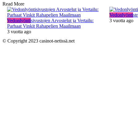
Read More
Vedonlyönti
Vedonlyöntistra
Vedonlyönti
Vedonlyöntisivustojen Arvostelut ja Vertailu:
3 vuotta ago
Parhaat Vinkit Rahapelien Maailmaan
3 vuotta ago
© Copyright 2023 casinot-netissä.net