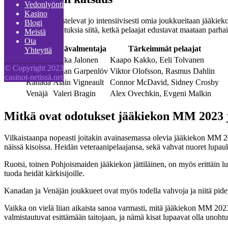
Vedonlyönti
Kasino
Monet maat valmistelevat jo intensiivisesti omia joukkueitaan jääki
Blogi
strategioita ja ehdotuksia siitä, ketkä pelaajat edustavat maataan parha
Meistä
Ota
Maa
Päävalmentaja
Tärkeimmät pelaajat
Yhteyttä
Suomi
Jukka Jalonen
Kaapo Kakko, Eeli Tolvanen
© Copyright 2023
Ruotsi
Johan Garpenlöv
Viktor Olofsson, Rasmus Dahlin
casinot-netissä.net
Kanada
Alain Vigneault
Connor McDavid, Sidney Crosby
Venäjä
Valeri Bragin
Alex Ovechkin, Evgeni Malkin
Mitkä ovat odotukset jääkiekon MM 2023 
Vilkaistaanpa nopeasti joitakin avainasemassa olevia jääkiekon MM 
näissä kisoissa. Heidän veteraanipelaajansa, sekä vahvat nuoret lupau
Ruotsi, toinen Pohjoismaiden jääkiekon jättiläinen, on myös erittäin 
tuoda heidät kärkisijoille.
Kanadan ja Venäjän joukkueet ovat myös todella vahvoja ja niitä pidet
Vaikka on vielä liian aikaista sanoa varmasti, mitä jääkiekon MM 2023 
valmistautuvat esittämään taitojaan, ja nämä kisat lupaavat olla unoht