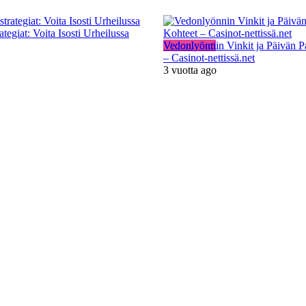
tegiat: Voita Isosti Urheilussa
Vedonlyönti
Vedonlyönnin Vinkit ja Päivän P
– Casinot-nettissä.net
3 vuotta ago