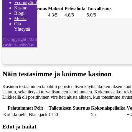
Vedonlyönti
Kasino
Bonusar
Pelikokemus
Maksut
Pelivalinta
Turvallisuus
Blogi
4.5/5
4.7/5
4.3/5
4.8/5
5.0/5
Meistä
Ota
Yhteyttä
© Copyright 2023
casinot-netissä.net
Näin testasimme ja koimme kasinon
Kasinon testaaminen tapahtui perusteellisen käyttäjäkokemuksen kaut
laatuun, sekä tietysti turvallisuuteen ja reiluuteen. Kokemus alkoi reki
Liikkeellä oli positiivinen vire heti alusta alkaen, kun totesimme sivus
Pelatuimmat Pelit
Talletuksen Suuruus
Kokonaispeliaika
Vo
Kolikkopelit, Blackjack
€150
5h
+€
Edut ja haitat