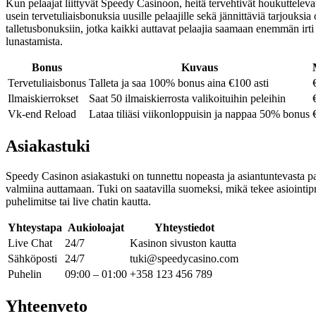
Kun pelaajat liittyvät Speedy Casinoon, heitä tervehtivät houkuttelev
usein tervetuliaisbonuksia uusille pelaajille sekä jännittäviä tarjouksia
talletusbonuksiin, jotka kaikki auttavat pelaajia saamaan enemmän irt
lunastamista.
Bonus
Kuvaus
Tervetuliaisbonus
Talleta ja saa 100% bonus aina €100 asti
Ilmaiskierrokset
Saat 50 ilmaiskierrosta valikoituihin peleihin
Vk-end Reload
Lataa tiliäsi viikonloppuisin ja nappaa 50% bonus
Asiakastuki
Speedy Casinon asiakastuki on tunnettu nopeasta ja asiantuntevasta pal
valmiina auttamaan. Tuki on saatavilla suomeksi, mikä tekee asiointipr
puhelimitse tai live chatin kautta.
Yhteystapa
Aukioloajat
Yhteystiedot
Live Chat
24/7
Kasinon sivuston kautta
Sähköposti
24/7
tuki@speedycasino.com
Puhelin
09:00 – 01:00
+358 123 456 789
Yhteenveto