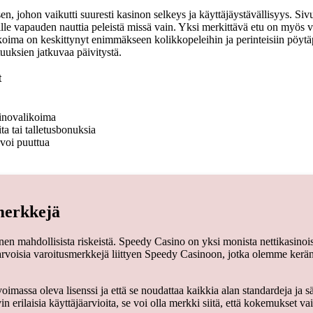
 johon vaikutti suuresti kasinon selkeys ja käyttäjäystävällisyys. Sivu
ille vapauden nauttia peleistä missä vain. Yksi merkittävä etu on myös v
alikoima on keskittynyt enimmäkseen kolikkopeleihin ja perinteisiin pöyt
uuksien jatkuvaa päivitystä.
t
sinovalikoima
ta tai talletusbonuksia
 voi puuttua
merkkejä
oinen mahdollisista riskeistä. Speedy Casino on yksi monista nettikasinois
arvoisia varoitusmerkkejä liittyen Speedy Casinoon, jotka olemme kerä
voimassa oleva lisenssi ja että se noudattaa kaikkia alan standardeja ja s
in erilaisia käyttäjäarvioita, se voi olla merkki siitä, että kokemukset va