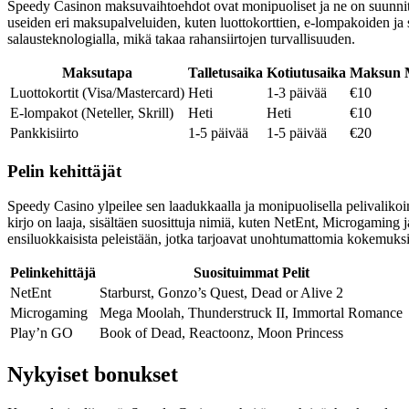
Speedy Casinon maksuvaihtoehdot ovat monipuoliset ja ne on suunniteltu 
useiden eri maksupalveluiden, kuten luottokorttien, e-lompakoiden ja s
salausteknologialla, mikä takaa rahansiirtojen turvallisuuden.
Maksutapa
Talletusaika
Kotiutusaika
Maksun 
Luottokortit (Visa/Mastercard)
Heti
1-3 päivää
€10
E-lompakot (Neteller, Skrill)
Heti
Heti
€10
Pankkisiirto
1-5 päivää
1-5 päivää
€20
Pelin kehittäjät
Speedy Casino ylpeilee sen laadukkaalla ja monipuolisella pelivalikoima
kirjo on laaja, sisältäen suosittuja nimiä, kuten NetEnt, Microgaming 
ensiluokkaisista peleistään, jotka tarjoavat unohtumattomia kokemuksi
Pelinkehittäjä
Suosituimmat Pelit
NetEnt
Starburst, Gonzo’s Quest, Dead or Alive 2
Microgaming
Mega Moolah, Thunderstruck II, Immortal Romance
Play’n GO
Book of Dead, Reactoonz, Moon Princess
Nykyiset bonukset