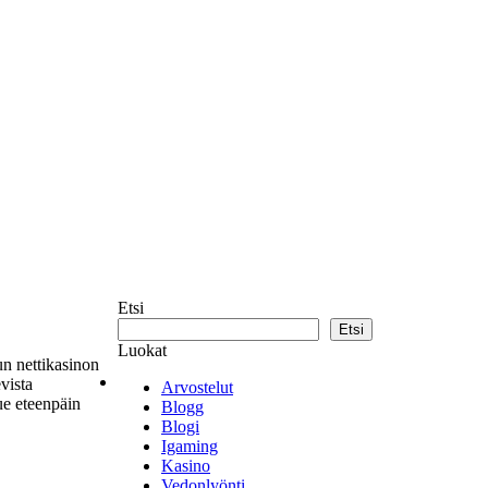
Etsi
Etsi
Luokat
un nettikasinon
vista
Arvostelut
ue eteenpäin
Blogg
Blogi
Igaming
Kasino
Vedonlyönti