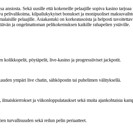
ansiosta. Sekä uusille että kokeneille pelaajille sopiva kasino tarjoa
ava pelivalikoima, kilpailukykyiset bonukset ja monipuoliset maksuvaiht
malaisille pelaajille. Asiakastuki on korkeatasoista ja helposti tavoitettav
ttävän ja ongelmattoman pelikokemuksen kaikille rahapelien ystäville.
kolikkopelit, pöytäpelit, live-kasino ja progressiiviset jackpotit.
auden ympäri live chatin, sähköpostin tai puhelimen välityksellä.
 ilmaiskierrokset ja viikonloppulataukset sekä muita ajankohtaisia kamp
ien turvallisuuden sekä reilun pelin periaatteet.