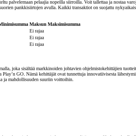
palvelemaan pelaajia nopeilla siirroilla. Voit tallettaa ja nostaa varoja
uorien pankkisiirtojen avulla. Kaikki transaktiot on suojattu nykyaikais
Minimisumma
Maksun Maksimisumma
Ei rajaa
Ei rajaa
Ei rajaa
lla, joka sisältää markkinoiden johtavien ohjelmistokehittäjien tuotteit
ja Play’n GO. Nämä kehittäjät ovat tunnettuja innovatiivisesta lähestymi
a ja mahdollisuuden suuriin voittoihin.