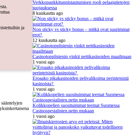
Verkkopankkitunnistautumisen rooli pelaajatietojen
sta.
suojauksessa
euttaa
8 kuukautta ago
stettuihin ja
Non sticky vs sticky bonus – mitkä ovat suurimmat
erot?
12 kuukautta ago
Casinotopplistenin vinkit nettikasinoiden maailmaan
1 vuosi ago
Eroaako pikakasinoiden pelivalikoima perinteisistä
kasinoista?
1 vuosi ago
 sääntelyjen
Kolikkopelien suosituimmat teemat Suomessa
 yksinkertaisena
Casinospesialisten.netin mukaan
1 vuosi ago