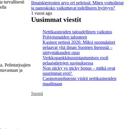
 turvallisesti
Ilmaiskierrosten arvo eri peleissä: Miten voittolinjat
ella
ja panoskoko vaikuttavat todelliseen hyötyyn?
1 vuosi ago
Uusimmat viestit
Nettikasinoiden taloudellinen vaikutus
Pohjoismaiden talouteen
Kasinot netissä 2026: Miksi suomalaiset
pelaavat yhä ilman Suomen lisenssiä –
siirtymäkauden opas
Verkkopankkitunnistautumisen rooli
pelaajatietojen suojauksessa
a. Pelintarjoajien
Non sticky vs sticky bonus – mitkä ovat
stavastaan ja
suurimmat erot?
Casinotopplistenin vinkit nettikasinoiden
maailmaan
Suomi