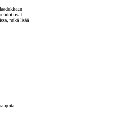
a laadukkaan
oehdot ovat
issa, mikä lisää
anjoita.