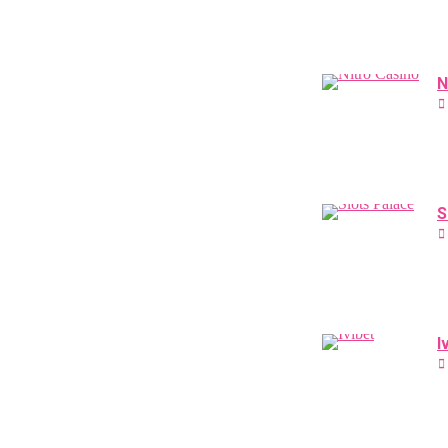
N
S
I