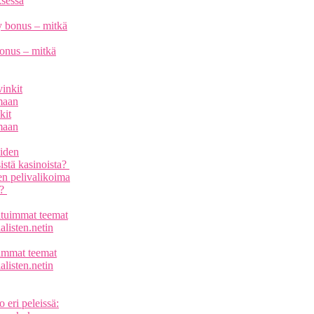
ksessa
bonus – mitkä
kit
maan
n pelivalikoima
a?
uimmat teemat
listen.netin