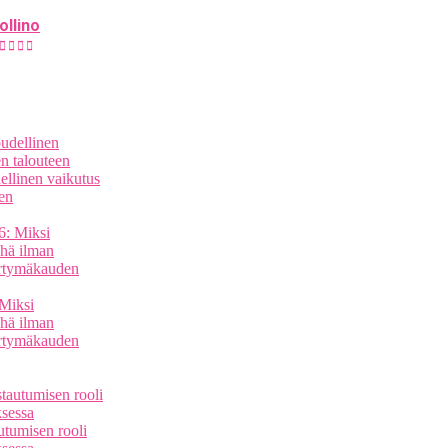
ollino
ellinen vaikutus
en
 Miksi
yhä ilman
irtymäkauden
tumisen rooli