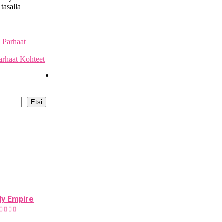
tasalla
arhaat Kohteet
Etsi
y Empire