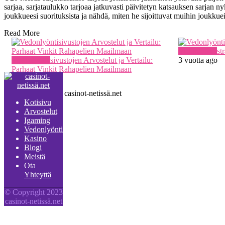
sarjaa, sarjataulukko tarjoaa jatkuvasti päivitetyn katsauksen sarjan 
joukkueesi suorituksista ja nähdä, miten he sijoittuvat muihin joukkue
Read More
Vedonlyönti
Vedonlyöntistra
Vedonlyönti
Vedonlyöntisivustojen Arvostelut ja Vertailu:
3 vuotta ago
Parhaat Vinkit Rahapelien Maailmaan
3 vuotta ago
© Copyright 2023 casinot-netissä.net
Kotisivu
Arvostelut
Igaming
Vedonlyönti
Kasino
Blogi
Meistä
Ota
Yhteyttä
© Copyright 2023
casinot-netissä.net