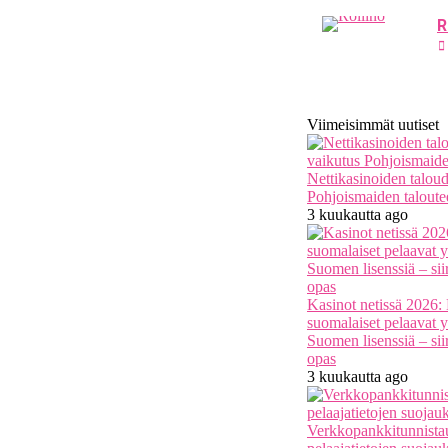
R
Viimeisimmät uutiset
Nettikasinoiden taloud
Pohjoismaiden taloute
3 kuukautta ago
Kasinot netissä 2026:
suomalaiset pelaavat 
Suomen lisenssiä – si
opas
3 kuukautta ago
Verkkopankkitunnistau