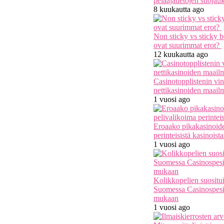
pelaajatietojen suojau
8 kuukautta ago
Non sticky vs sticky 
ovat suurimmat erot?
12 kuukautta ago
Casinotopplistenin vin
nettikasinoiden maail
1 vuosi ago
Eroaako pikakasinoide
perinteisistä kasinoist
1 vuosi ago
Kolikkopelien suosit
Suomessa Casinospesia
mukaan
1 vuosi ago