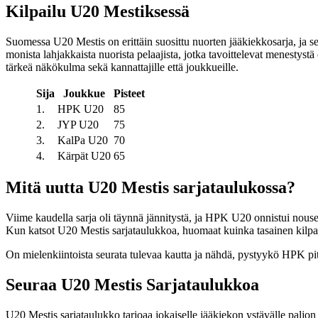
Kilpailu U20 Mestiksessä
Suomessa U20 Mestis on erittäin suosittu nuorten jääkiekkosarja, ja sen
monista lahjakkaista nuorista pelaajista, jotka tavoittelevat menestys
tärkeä näkökulma sekä kannattajille että joukkueille.
Sija
Joukkue
Pisteet
1.
HPK U20
85
2.
JYP U20
75
3.
KalPa U20
70
4.
Kärpät U20
65
Mitä uutta U20 Mestis sarjataulukossa?
Viime kaudella sarja oli täynnä jännitystä, ja HPK U20 onnistui nous
Kun katsot U20 Mestis sarjataulukkoa, huomaat kuinka tasainen kilpai
On mielenkiintoista seurata tulevaa kautta ja nähdä, pystyykö HPK p
Seuraa U20 Mestis Sarjataulukkoa
U20 Mestis sarjataulukko tarjoaa jokaiselle jääkiekon ystävälle paljon ti