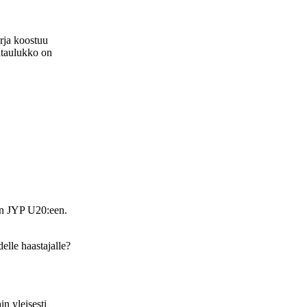
arja koostuu
jataulukko on
aan JYP U20:een.
lle haastajalle?
in yleisesti