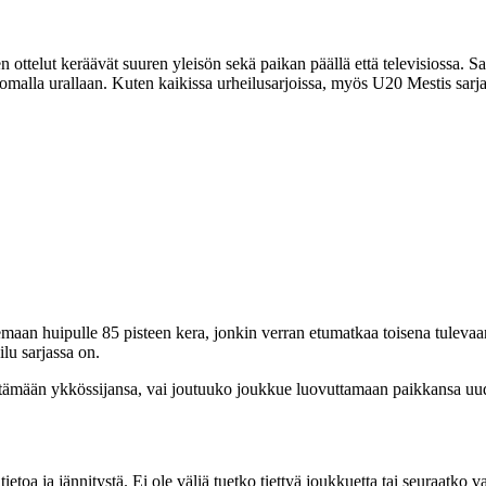
 ottelut keräävät suuren yleisön sekä paikan päällä että televisiossa. S
tä omalla urallaan. Kuten kaikissa urheilusarjoissa, myös U20 Mestis sar
emaan huipulle 85 pisteen kera, jonkin verran etumatkaa toisena tulev
lu sarjassa on.
itämään ykkössijansa, vai joutuuko joukkue luovuttamaan paikkansa uude
etoa ja jännitystä. Ei ole väliä tuetko tiettyä joukkuetta tai seuraatko va