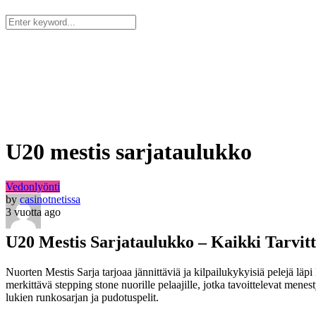
Kotisivu
Arvostelut
Igaming
Vedonlyön
Kasino
Blogi
Meistä
Ota Yhteyt
U20 mestis sarjataulukko
Vedonlyönti
by
casinotnetissa
3 vuotta ago
U20 Mestis Sarjataulukko – Kaikki Tarvitt
Nuorten Mestis Sarja tarjoaa jännittäviä ja kilpailukykyisiä pelejä lä
merkittävä stepping stone nuorille pelaajille, jotka tavoittelevat mene
lukien runkosarjan ja pudotuspelit.