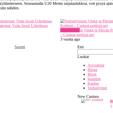
nykytilanteeseen. Seuraamalla U20 Mestis sarjataulukkoa, voit pysyä ajan 
isiin nähden.
tegiat: Voita Isosti Urheilussa
Vedonlyönti
Vedonlyönnin Vinkit ja Päivän P
– Casinot-nettissä.net
3 vuotta ago
Suomi
Etsi
Luokat
Arvostelut
Blogg
Blogi
Igaming
Kasino
Vedonlyönti
New Casinos
M