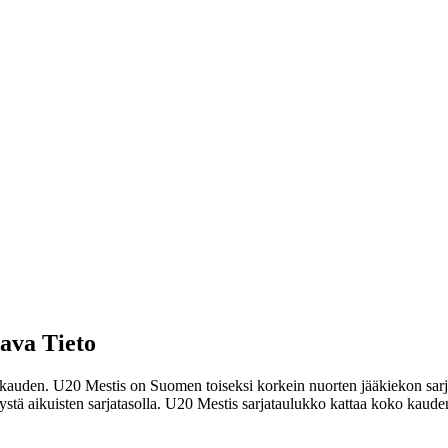
ti
tä
ava Tieto
pi kauden. U20 Mestis on Suomen toiseksi korkein nuorten jääkiekon sarj
stystä aikuisten sarjatasolla. U20 Mestis sarjataulukko kattaa koko kaud