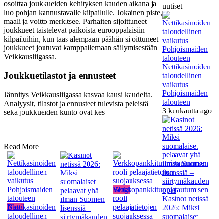
osoittaa joukkueiden kehityksen kauden aikana ja
uutiset
luo pohjan kannustavalle kilpailulle. Jokainen piste,
maali ja voitto merkitsee. Parhaiten sijoittuneet
joukkueet taistelevat paikoista eurooppalaisiin
kilpailuihin, kun taas alempaan päähän sijoittuneet
joukkueet joutuvat kamppailemaan säilymisestään
Veikkausliigassa.
Nettikasinoiden
Joukkuetilastot ja ennusteet
taloudellinen
vaikutus
Pohjoismaiden
Jännitys Veikkausliigassa kasvaa kausi kaudelta.
talouteen
Analyysit, tilastot ja ennusteet tulevista peleistä
3 kuukautta ago
sekä joukkueiden kunto ovat kes
Read More
Blogi
Verkkopankkitunnistautumisen
rooli
Kasinot netissä
Blogi
Nettikasinoiden
pelaajatietojen
2026: Miksi
taloudellinen
suojauksessa
suomalaiset