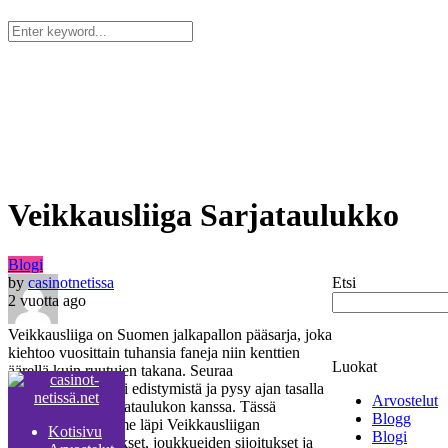
Kotisivu
Arvostelut
Igaming
Vedonlyönti
Kasino
Blogi
Meistä
Ota Yhteyttä
Veikkausliiga Sarjataulukko
Blogi
by
casinotnetissa
Etsi
2 vuotta ago
Veikkausliiga on Suomen jalkapallon pääsarja, joka
kiehtoo vuosittain tuhansia faneja niin kenttien
Luokat
äärellä kuin ruutujen takana. Seuraa
suosikkijoukkueesi edistymistä ja pysy ajan tasalla
Arvostelut
tämänhetkisen sarjataulukon kanssa. Tässä
Blogg
artikkelissa käymme läpi Veikkausliigan
Kotisivu
Blogi
viimeisimmät tulokset, joukkueiden sijoitukset ja