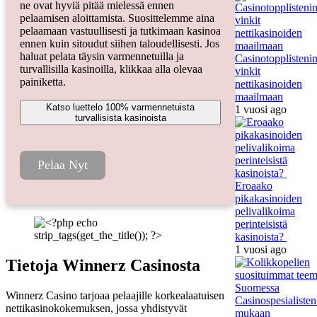
ne ovat hyviä pitää mielessä ennen
pelaamisen aloittamista. Suosittelemme aina
pelaamaan vastuullisesti ja tutkimaan kasinoa
ennen kuin sitoudut siihen taloudellisesti. Jos
haluat pelata täysin varmennetuilla ja
Casinotopplisteni
turvallisilla kasinoilla, klikkaa alla olevaa
vinkit
painiketta.
nettikasinoiden
maailmaan
Katso luettelo 100% varmennetuista
1 vuosi ago
turvallisista kasinoista
Pelaa Nyt
Eroaako
pikakasinoiden
pelivalikoima
perinteisistä
kasinoista?
1 vuosi ago
Tietoja Winnerz Casinosta
Winnerz Casino tarjoaa pelaajille korkealaatuisen
nettikasinokokemuksen, jossa yhdistyvät