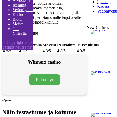
Arvostelut
Igaming
Tutustumme kasinon bonustarjontaan,
Igaming
Kasino
pelikokemukseen, maksumetodeihin,
Vedonlyönti
Vedonlyönt
pelivalikoimaan ja turvallisuusaspekteihin, jotka
Kasino
kaikki muodostavat perustan sinulle tarjottavalle
Blogi
ensiluokkaiselle kasinoseikkailulle.
Meistä
New Casinos
Ota
Tähtiluokitus
Yhteyttä
© Copyright 2023
Bonusar
Pelikokemus
Maksut
Pelivalinta
Turvallisuus
casinot-netissä.net
4.5/5
4.7/5
4.3/5
4.8/5
4.9/5
Winnerz casino
Pelaa nyt
”`html
Näin testasimme ja koimme