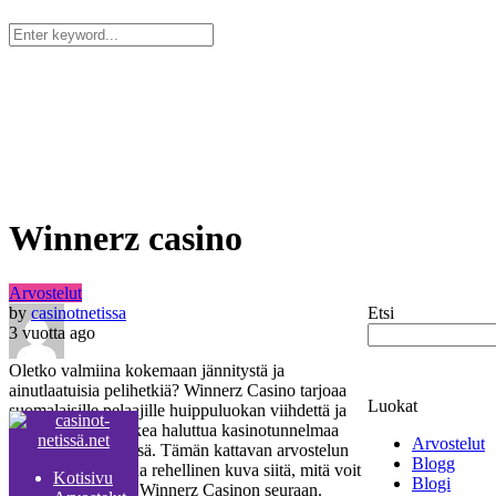
Kotisivu
Arvostelut
Igaming
Vedonlyönti
Kasino
Blogi
Meistä
Ota Yhteyttä
Winnerz casino
Arvostelut
by
casinotnetissa
Etsi
3 vuotta ago
Oletko valmiina kokemaan jännitystä ja
ainutlaatuisia pelihetkiä? Winnerz Casino tarjoaa
Luokat
suomalaisille pelaajille huippuluokan viihdettä ja
mahdollisuutta kokea haluttua kasinotunnelmaa
Arvostelut
vaivattomasti netissä. Tämän kattavan arvostelun
Blogg
tavoitteena on antaa rehellinen kuva siitä, mitä voit
Kotisivu
Blogi
odottaa liittyessäsi Winnerz Casinon seuraan.